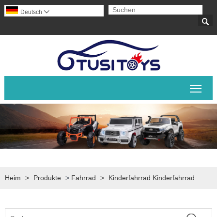
Deutsch


Sich
Heim
>
Produkte
>
Fahrrad
>
Kinderfahrrad Kinderfahrrad