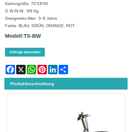
Kartongröße: 75*19*40
G.W./N.W.: 9/8 Kg
Geeignetes Alter: 3–8 Jahre
Farbe: BLAU, GRÜN, ORANGE, ROT
Modell:TS-BW
Anfrage absenden
Facebook
X
WhatsApp
Pinterest
LinkedIn
Share
Produktbeschreibung