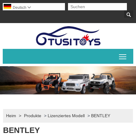
Deutsch


Sich
Heim
>
Produkte
>
Lizenziertes Modell
>
BENTLEY
BENTLEY