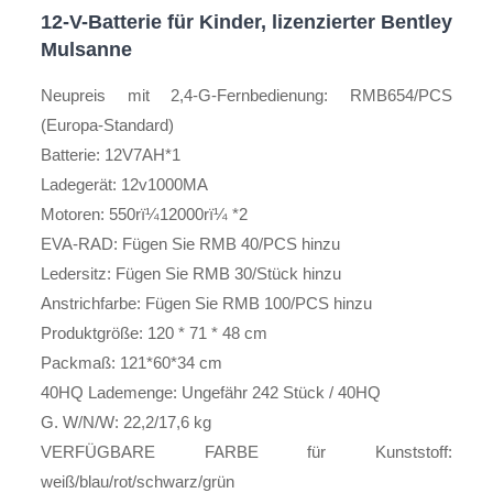
12-V-Batterie für Kinder, lizenzierter Bentley
Mulsanne
Neupreis mit 2,4-G-Fernbedienung: RMB654/PCS
(Europa-Standard)
Batterie: 12V7AH*1
Ladegerät: 12v1000MA
Motoren: 550rï¼12000rï¼ *2
EVA-RAD: Fügen Sie RMB 40/PCS hinzu
Ledersitz: Fügen Sie RMB 30/Stück hinzu
Anstrichfarbe: Fügen Sie RMB 100/PCS hinzu
Produktgröße: 120 * 71 * 48 cm
Packmaß: 121*60*34 cm
40HQ Lademenge: Ungefähr 242 Stück / 40HQ
G. W/N/W: 22,2/17,6 kg
VERFÜGBARE FARBE für Kunststoff:
weiß/blau/rot/schwarz/grün