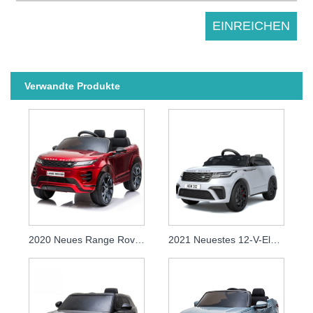
Verwandte Produkte
2020 Neues Range Rover Kids Ride+on+Car Power Wheel 12v Kids Ride On
2021 Neuestes 12-V-Elektroauto für Kinder