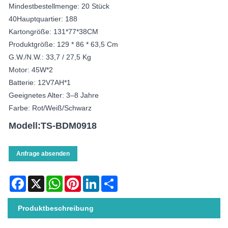
Mindestbestellmenge: 20 Stück
40Hauptquartier: 188
Kartongröße: 131*77*38CM
Produktgröße: 129 * 86 * 63,5 Cm
G.W./N.W.: 33,7 / 27,5 Kg
Motor: 45W*2
Batterie: 12V7AH*1
Geeignetes Alter: 3–8 Jahre
Farbe: Rot/Weiß/Schwarz
Modell:TS-BDM0918
Anfrage absenden
Facebook
X
WhatsApp
Pinterest
LinkedIn
Share
Produktbeschreibung