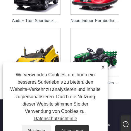
Audi E Tron Sportback Neuestes 12v Elektrisches Spielzeugauto für Kinder Eltern Fernbedienung Babyauto
Neue Indoor-Fernbedienung 12 V Elektrische Kinder Fahrt Auf Autoscooter Wild Thing 360 Spinning Fahrt Auf Spielzeugfahrzeug Für Baby
X
Wir verwenden Cookies, um Ihnen ein
besseres Surferlebnis zu bieten, den
Fahrt auf Auto Kinderfahrbares Spielzeugauto 12v 24v Kinder Elektroautos
2021 neue Kindertraktoren
Website-Verkehr zu analysieren und Inhalte
zu personalisieren. Durch die Nutzung
dieser Website stimmen Sie der
Verwendung von Cookies zu.
Datenschutzrichtlinie
Copyright © 2023 Jiaxing Tusi Toys Co., Ltd. Alle Rechte
vorbehalten
Ablehnen
Akzeptieren