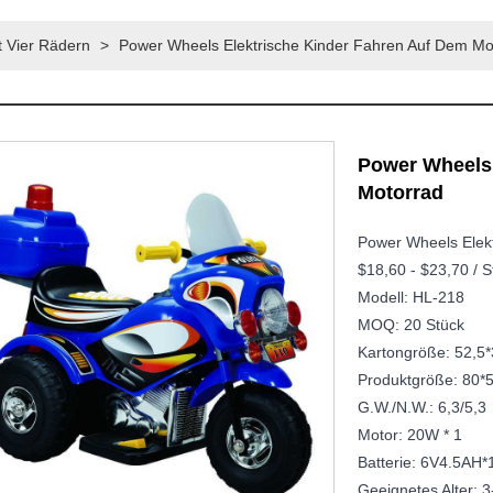
t Vier Rädern
>
Power Wheels Elektrische Kinder Fahren Auf Dem Mo
Power Wheels 
Motorrad
Power Wheels Elek
$18,60 - $23,70 / S
Modell: HL-218
MOQ: 20 Stück
Kartongröße: 52,5*
Produktgröße: 80*
G.W./N.W.: 6,3/5,3
Motor: 20W * 1
Batterie: 6V4.5AH*
Geeignetes Alter: 3