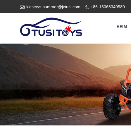

kidstoys-summer@jxtusi.com
+86-15068340580

HEIM