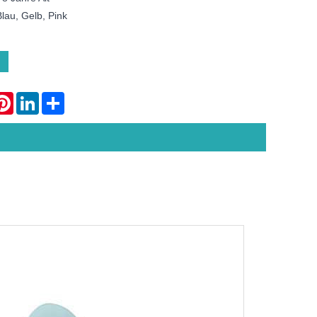
lau, Gelb, Pink
atsApp
Pinterest
LinkedIn
Share