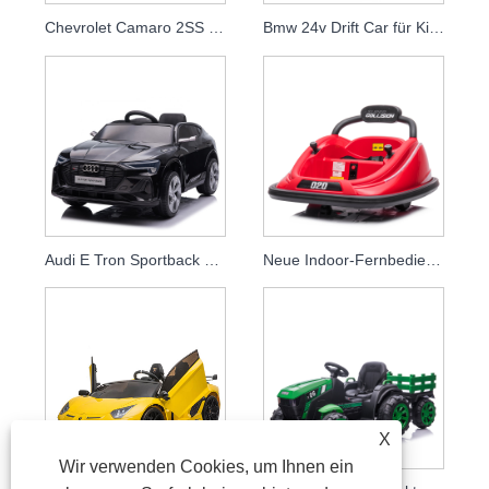
Chevrolet Camaro 2SS mit Baby-Fernbedienung für Auto mit Lizenz
Bmw 24v Drift Car für Kinder mit elektrischem Auto für Kinder
Audi E Tron Sportback Neuestes 12v Elektrisches Spielzeugauto für Kinder Eltern Fernbedienung Babyauto
Neue Indoor-Fernbedienung 12 V Elektrische Kinder Fahrt Auf Autoscooter Wild Thing 360 Spinning Fahrt Auf Spielzeugfahrzeug Für Baby
X
Wir verwenden Cookies, um Ihnen ein