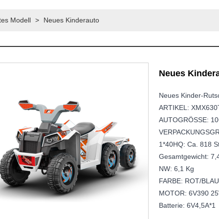
es Modell
>
Neues Kinderauto
Neues Kinder
Neues Kinder-Rut
ARTIKEL: XMX630
AUTOGRÖSSE: 106 
VERPACKUNGSGRÖ
1*40HQ: Ca. 818 S
Gesamtgewicht: 7,
NW: 6,1 Kg
FARBE: ROT/BLA
MOTOR: 6V390 2
Batterie: 6V4,5A*1