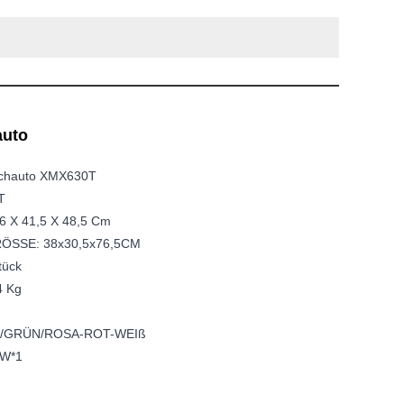
auto
schauto XMX630T
T
X 41,5 X 48,5 Cm
SSE: 38x30,5x76,5CM
tück
4 Kg
U/GRÜN/ROSA-ROT-WEIß
5W*1