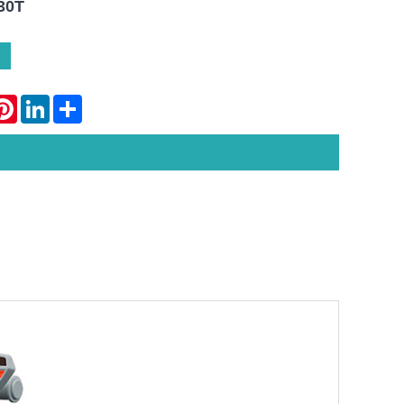
30T
atsApp
Pinterest
LinkedIn
Share