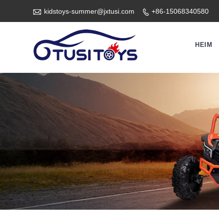

kidstoys-summer@jxtusi.com
+86-15068340580

HEIM