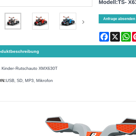
Modell:TS- X6
Anfrage absenden
Facebook
X
Wh
oduktbeschreibung
 Kinder-Rutschauto XMX630T
ON:
USB, SD, MP3, Mikrofon