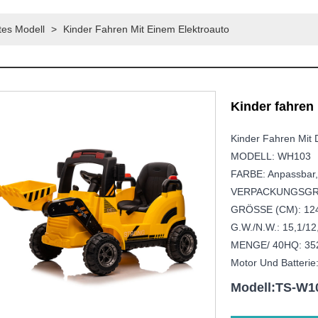
es Modell
>
Kinder Fahren Mit Einem Elektroauto
Kinder fahren
Kinder Fahren Mit
MODELL: WH103
FARBE: Anpassbar,
VERPACKUNGSGRÖ
GRÖSSE (CM): 124 
G.W./N.W.: 15,1/12
MENGE/ 40HQ: 35
Motor Und Batterie:
Modell:TS-W1