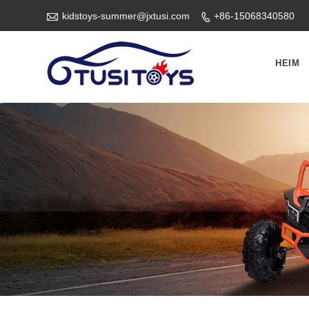

kidstoys-summer@jxtusi.com
+86-15068340580

HEIM