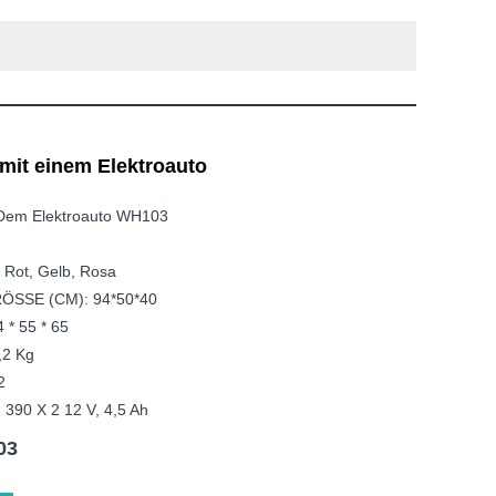
 mit einem Elektroauto
 Dem Elektroauto WH103
 Rot, Gelb, Rosa
SSE (CM): 94*50*40
* 55 * 65
,2 Kg
2
 390 X 2 12 V, 4,5 Ah
03