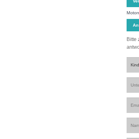
Ve
Motor
An
Bitte
antwo