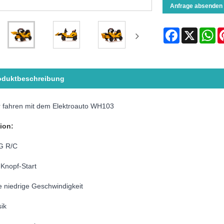
Anfrage absenden
Facebook
X
Wh
oduktbeschreibung
r fahren mit dem Elektroauto WH103
ion:
4G R/C
-Knopf-Start
 niedrige Geschwindigkeit
ik