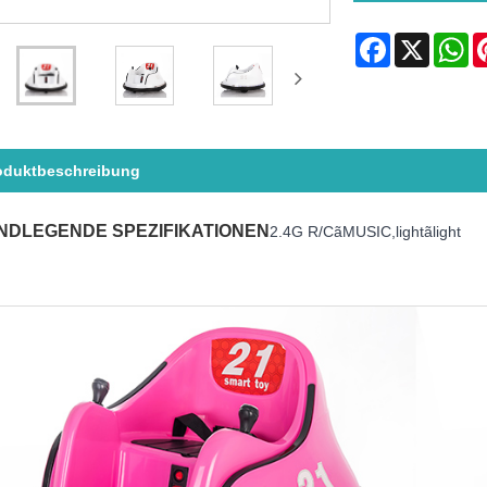
Facebook
X
Wh
oduktbeschreibung
NDLEGENDE SPEZIFIKATIONEN
2.4G R/CãMUSIC,lightãlight