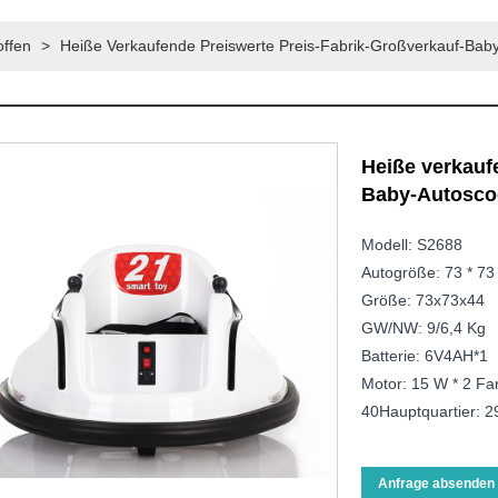
offen
>
Heiße Verkaufende Preiswerte Preis-Fabrik-Großverkauf-Bab
Heiße verkauf
Baby-Autosco
Modell: S2688
Autogröße: 73 * 7
Größe: 73x73x44
GW/NW: 9/6,4 Kg
Batterie: 6V4AH*1
Motor: 15 W * 2 Far
40Hauptquartier: 2
Anfrage absenden