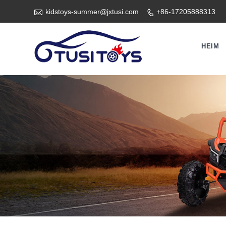

kidstoys-summer@jxtusi.com
+86-17205888313

HEIM