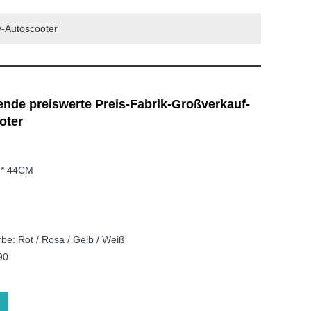
y-Autoscooter
ende preiswerte Preis-Fabrik-Großverkauf-
oter
3 * 44CM
be: Rot / Rosa / Gelb / Weiß
90