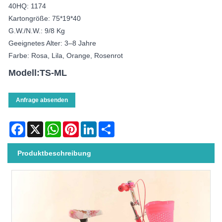
40HQ: 1174
Kartongröße: 75*19*40
G.W./N.W.: 9/8 Kg
Geeignetes Alter: 3–8 Jahre
Farbe: Rosa, Lila, Orange, Rosenrot
Modell:TS-ML
Anfrage absenden
Facebook
X
WhatsApp
Pinterest
LinkedIn
Share
Produktbeschreibung