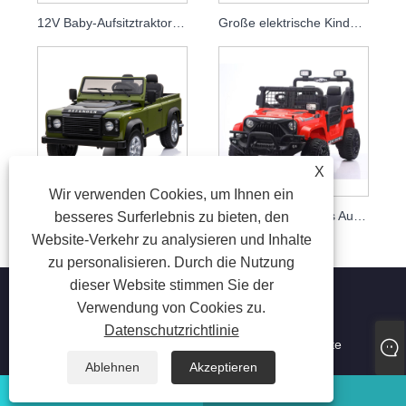
12V Baby-Aufsitztraktor-Elektrobagger
Große elektrische Kinder fahren auf Spielzeug-LKW-Auto
X
Wir verwenden Cookies, um Ihnen ein
Heißverkaufter 24-V-Elektro-Fahrt-LKW für Kinder mit Fernbedienung
12V ferngesteuertes Auto zum Fahren für Kinder
besseres Surferlebnis zu bieten, den
Website-Verkehr zu analysieren und Inhalte
zu personalisieren. Durch die Nutzung
dieser Website stimmen Sie der
Verwendung von Cookies zu.
Datenschutzrichtlinie
Copyright © 2023 Jiaxing Tusi Toys Co., Ltd. Alle Rechte
vorbehalten
Ablehnen
Akzeptieren
WhatsApp
Email