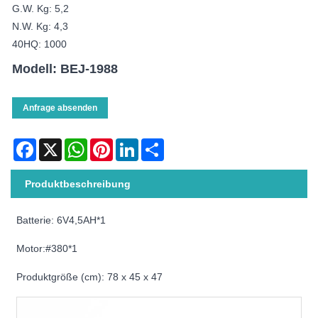
G.W. Kg: 5,2
N.W. Kg: 4,3
40HQ: 1000
Modell: BEJ-1988
Anfrage absenden
Facebook
X
WhatsApp
Pinterest
LinkedIn
Share
Produktbeschreibung
Batterie: 6V4,5AH*1
Motor:#380*1
Produktgröße (cm): 78 x 45 x 47