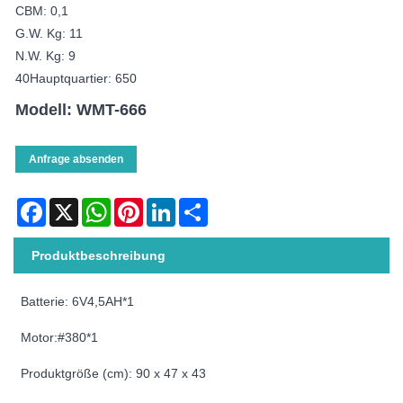
CBM: 0,1
G.W. Kg: 11
N.W. Kg: 9
40Hauptquartier: 650
Modell: WMT-666
Anfrage absenden
Facebook
X
WhatsApp
Pinterest
LinkedIn
Share
Produktbeschreibung
Batterie: 6V4,5AH*1
Motor:#380*1
Produktgröße (cm): 90 x 47 x 43