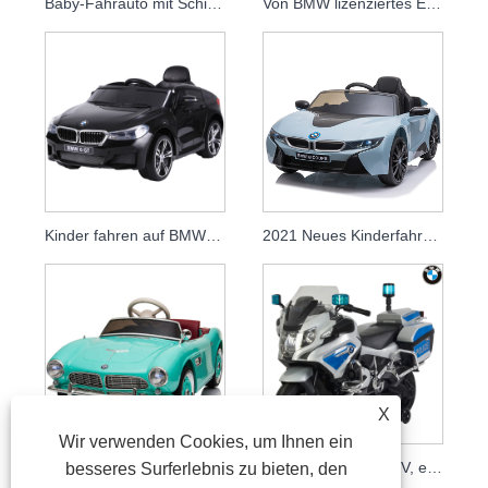
Baby-Fahrauto mit Schiebegriff, Spielzeugauto für Kinder, um Autos für Kinder zu fahren
Von BMW lizenziertes Elektro-Motorrad für Kinder, günstige wiederaufladbare Kinder-Motorräder
Kinder fahren auf BMW-Lizenzauto elektrisch mit Fernbedienung
2021 Neues Kinderfahrauto, Kinderbatterieauto, Kinderlizenzauto
X
Wir verwenden Cookies, um Ihnen ein
12v Fahren Fernbedienung Spielzeugautos Für Kinder Fahrt Auf Auto Kinder Elektrische
Offizielle Lizenz, 12 V, elektrisches Kinder-Polizeimotorrad 212
besseres Surferlebnis zu bieten, den