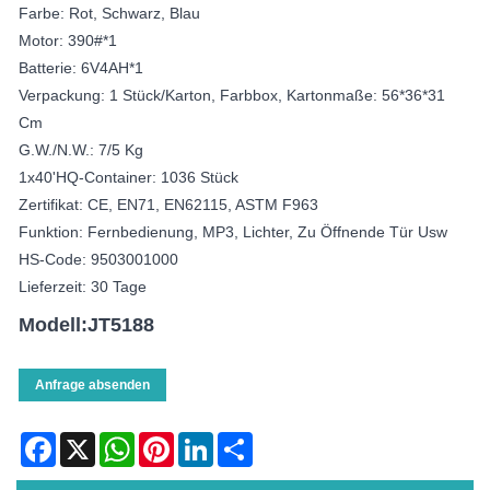
Farbe: Rot, Schwarz, Blau
Motor: 390#*1
Batterie: 6V4AH*1
Verpackung: 1 Stück/Karton, Farbbox, Kartonmaße: 56*36*31
Cm
G.W./N.W.: 7/5 Kg
1x40'HQ-Container: 1036 Stück
Zertifikat: CE, EN71, EN62115, ASTM F963
Funktion: Fernbedienung, MP3, Lichter, Zu Öffnende Tür Usw
HS-Code: 9503001000
Lieferzeit: 30 Tage
Modell:JT5188
Anfrage absenden
Facebook
X
WhatsApp
Pinterest
LinkedIn
Share