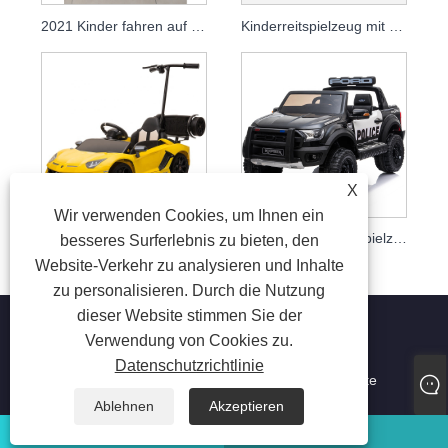
2021 Kinder fahren auf Spielzeug lizenzierter Lamborghini Aventador Svj Basisversion
Kinderreitspielzeug mit 2,4 g Fernbedienung
X
Wir verwenden Cookies, um Ihnen ein
2020 heißer Verkauf elektrische Fahrt auf Autos für Kinder zum Fahren mit Fernbedienung Baby Fahrt auf Spielzeugauto
Kinder fahren auf Spielzeug-Polizeiauto lizenzierten großen elektrischen Jeep für Kinder mit Fernbedienung
besseres Surferlebnis zu bieten, den
Website-Verkehr zu analysieren und Inhalte
zu personalisieren. Durch die Nutzung
dieser Website stimmen Sie der
Verwendung von Cookies zu.
Datenschutzrichtlinie
Copyright © 2023 Jiaxing Tusi Toys Co., Ltd. Alle Rechte
vorbehalten
Ablehnen
Akzeptieren
WhatsApp
Email