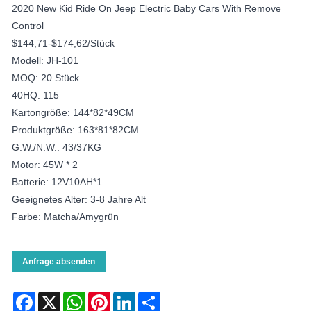
2020 New Kid Ride On Jeep Electric Baby Cars With Remove
Control
$144,71-$174,62/Stück
Modell: JH-101
MOQ: 20 Stück
40HQ: 115
Kartongröße: 144*82*49CM
Produktgröße: 163*81*82CM
G.W./N.W.: 43/37KG
Motor: 45W * 2
Batterie: 12V10AH*1
Geeignetes Alter: 3-8 Jahre Alt
Farbe: Matcha/Amygrün
Anfrage absenden
Facebook
X
WhatsApp
Pinterest
LinkedIn
Share