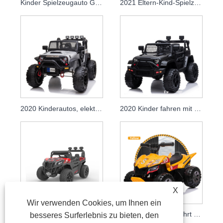
Kinder Spielzeugauto Große Kinder Aufsitzauto Batteriebetriebenes Elektroauto Utv
2021 Eltern-Kind-Spielzeugautos für Kinder zum elektrischen Fahren mit Fernbedienung
2020 Kinderautos, elektrisch, 12 V, mit Batterie
2020 Kinder fahren mit ferngesteuerten Power-Batterieautos, damit Kinder elektrisch fahren können
X
Wir verwenden Cookies, um Ihnen ein
2021 Kinderspielzeugauto Große Kinder fahren auf Autobatterie-Elektroautos Utv
2021 Neue Kinderfahrt mit dem ATV
besseres Surferlebnis zu bieten, den