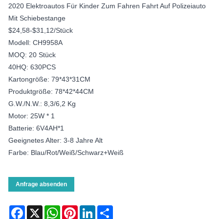
2020 Elektroautos Für Kinder Zum Fahren Fahrt Auf Polizeiauto
Mit Schiebestange
$24,58-$31,12/Stück
Modell: CH9958A
MOQ: 20 Stück
40HQ: 630PCS
Kartongröße: 79*43*31CM
Produktgröße: 78*42*44CM
G.W./N.W.: 8,3/6,2 Kg
Motor: 25W * 1
Batterie: 6V4AH*1
Geeignetes Alter: 3-8 Jahre Alt
Farbe: Blau/Rot/Weiß/Schwarz+Weiß
Anfrage absenden
Facebook
X
WhatsApp
Pinterest
LinkedIn
Share