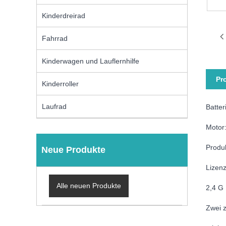
Kinderdreirad
Fahrrad
Kinderwagen und Lauflernhilfe
Pr
Kinderroller
Laufrad
Batte
Motor
Produk
Neue Produkte
Lizenz
Alle neuen Produkte
2,4 G
Zwei 