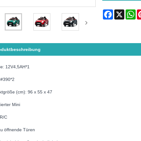
Facebook
X
Wh
oduktbeschreibung
rie: 12V4,5AH*1
:#390*2
tgröße (cm): 96 x 55 x 47
ierter Mini
 R/C
zu öffnende Türen