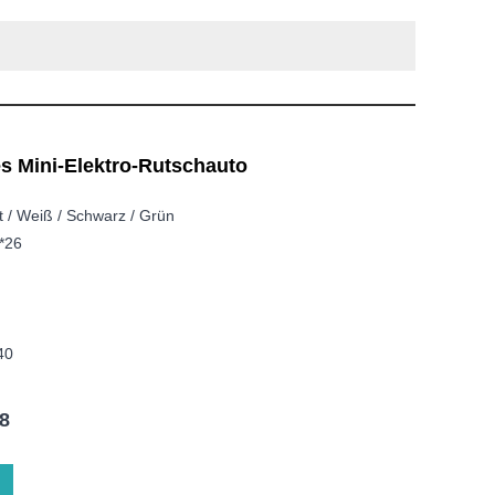
es Mini-Elektro-Rutschauto
t / Weiß / Schwarz / Grün
*26
40
8