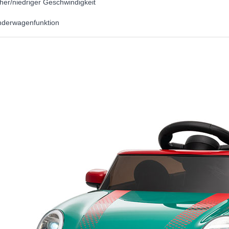
her/niedriger Geschwindigkeit
inderwagenfunktion