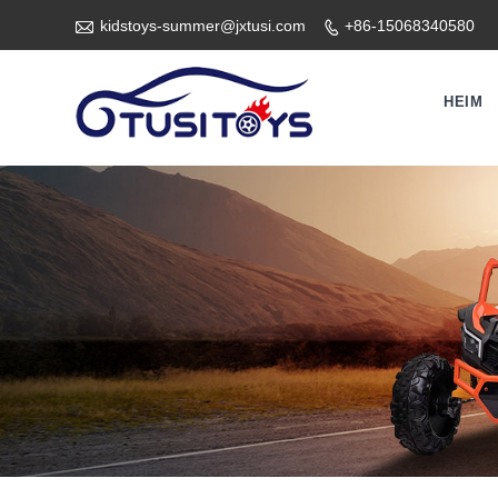

kidstoys-summer@jxtusi.com
+86-15068340580

HEIM