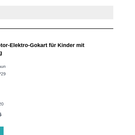
or-Elektro-Gokart für Kinder mit
g
aun
*29
20
6