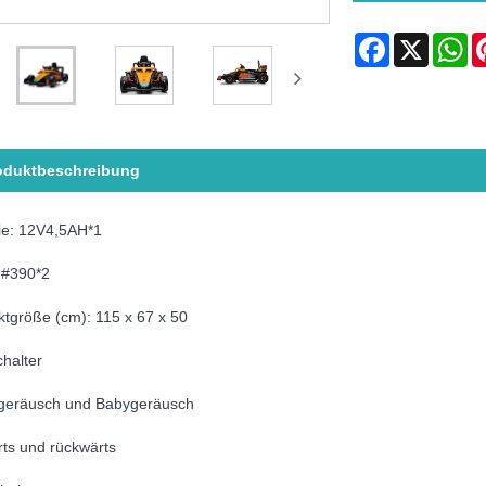
Facebook
X
Wh
oduktbeschreibung
rie: 12V4,5AH*1
:#390*2
tgröße (cm): 115 x 67 x 50
halter
geräusch und Babygeräusch
rts und rückwärts