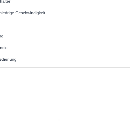
halter
niedrige Geschwindigkeit
ng
nsio
edienung