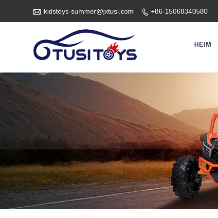

kidstoys-summer@jxtusi.com
+86-15068340580

HEIM