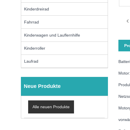
Kinderdreirad
Fahrrad
Kinderwagen und Lauflernhilfe
Pr
Kinderroller
Laufrad
Batte
Motor
Produk
Neue Produkte
Netzsc
Alle neuen Produkte
Motor
vorwä