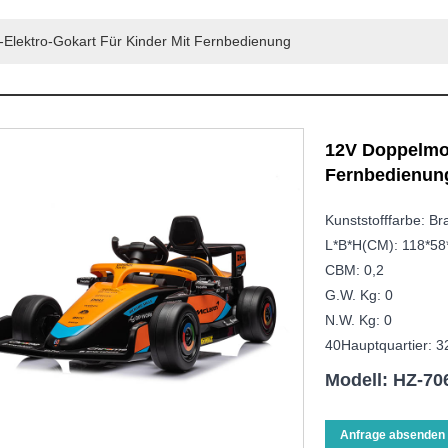
Elektro-Gokart Für Kinder Mit Fernbedienung
12V Doppelmot
Fernbedienun
Kunststofffarbe: Br
L*B*H(CM): 118*58
CBM: 0,2
G.W. Kg: 0
N.W. Kg: 0
40Hauptquartier: 3
Modell: HZ-70
Anfrage absenden