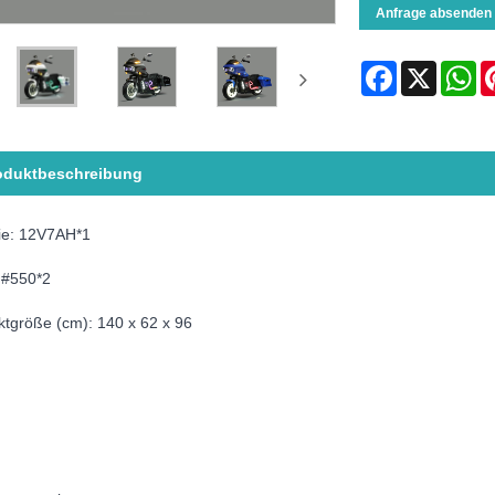
Anfrage absenden
Facebook
X
Wh
oduktbeschreibung
rie: 12V7AH*1
:#550*2
ktgröße (cm): 140 x 62 x 96