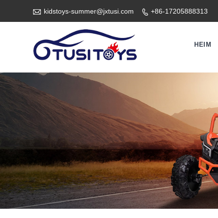

kidstoys-summer@jxtusi.com
+86-17205888313

HEIM