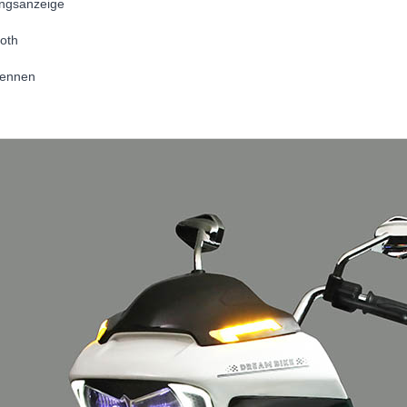
ungsanzeige
oth
ennen