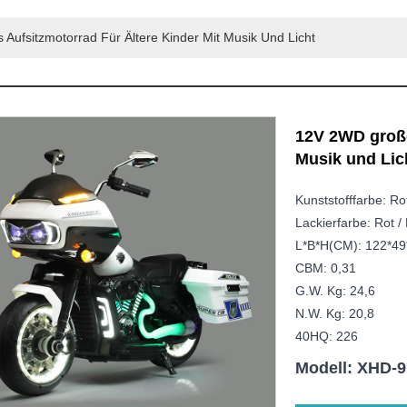
ufsitzmotorrad Für Ältere Kinder Mit Musik Und Licht
12V 2WD große
Musik und Lic
Kunststofffarbe: Ro
Lackierfarbe: Rot /
L*B*H(CM): 122*49
CBM: 0,31
G.W. Kg: 24,6
N.W. Kg: 20,8
40HQ: 226
Modell: XHD-9